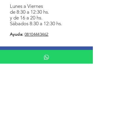
Lunes a Viernes
de 8:30 a 12:30 hs.
y de 16 a 20 hs.
Sábados 8:30 a 12:30 hs.
Ayuda
:
08104443462
Botón de arrepentimiento
Botón de baja
Información al Usuario Financiero
Defensa al consumidor