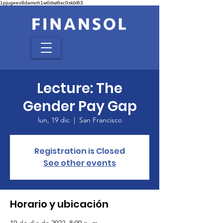
1pjugeex8damoh1w0dwi6sc0xkbl63
Lecture: The
Gender Pay Gap
lun, 19 dic
  |  
San Francisco
Registration is Closed
See other events
Horario y ubicación