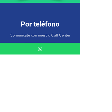
Por teléfono
Comunicate con nuestro Call Center
Llamar
Datos de contacto
Estamos en Av. San Martín 2135,
Villa Gobernador Gálvez.
Lunes a Viernes
de 8:30 a 12:30 hs.
y de 16 a 20 hs.
Sábados 8:30 a 12:30 hs.