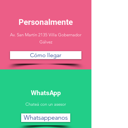
Personalmente
Av. San Martín 2135 Villa Gobernador
Gálvez
Cómo llegar
WhatsApp
Chateá con un asesor
Whatsappeanos