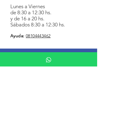
Lunes a Viernes
de 8:30 a 12:30 hs.
y de 16 a 20 hs.
Sábados 8:30 a 12:30 hs.
Ayuda
:
08104443462
Botón de arrepentimiento
Botón de baja
Información al Usuario Financiero
Defensa al consumidor