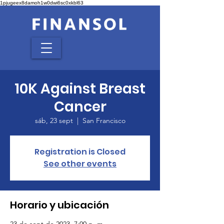
1pjugeex8damoh1w0dwi6sc0xkbl63
10K Against Breast
Cancer
sáb, 23 sept
  |  
San Francisco
Registration is Closed
See other events
Horario y ubicación